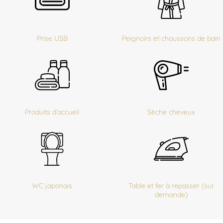
Prise USB
Peignoirs et chaussons de bain
Produits d’accueil
Sèche cheveux
WC japonais
Table et fer à repasser (sur
demande)