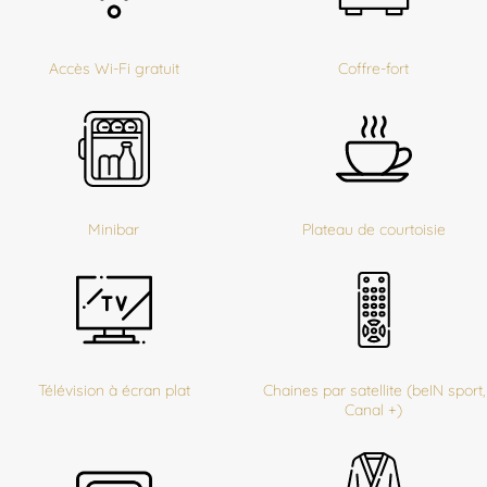
Accès Wi-Fi gratuit
Coffre-fort
Minibar
Plateau de courtoisie
Télévision à écran plat
Chaines par satellite (beIN sport,
Canal +)