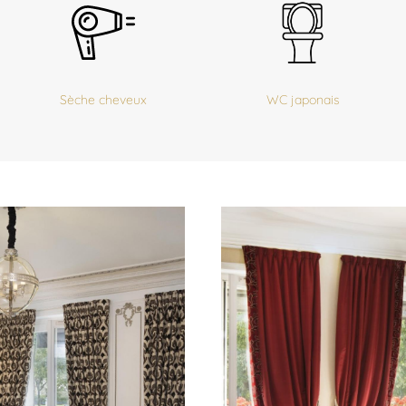
Sèche cheveux
WC japonais