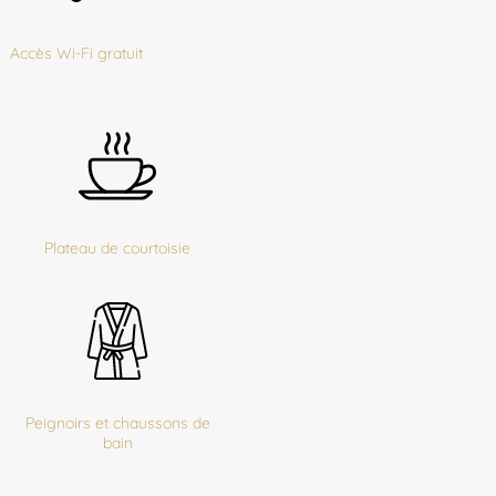
Accès Wi-Fi gratuit
Plateau de courtoisie
Peignoirs et chaussons de
bain