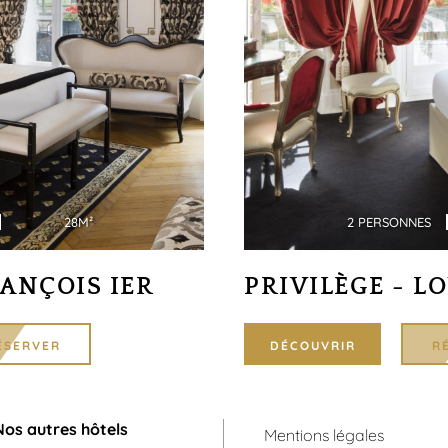
28M²
2 PERSONNES
RANÇOIS IER
PRIVILÈGE - LO
ÉSERVER
DÉCOUVRIR
R
Nos autres hôtels
Mentions légales