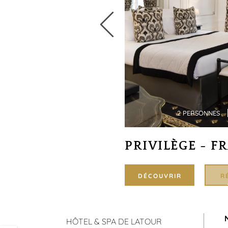
26M²
2 PERSONNES
ARIE
PRIVILÈGE - F
DÉCOUVRIR
R
ÉSERVER
HÔTEL & SPA DE LATOUR