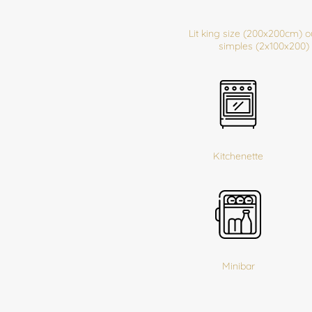
Lit king size (200x200cm) ou
simples (2x100x200)
Kitchenette
Minibar