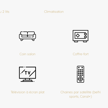
 2 lits
Climatisation
Coin salon
Coffre-fort
Télévision à écran plat
Chaines par satellite (beIN
sports, Canal+)