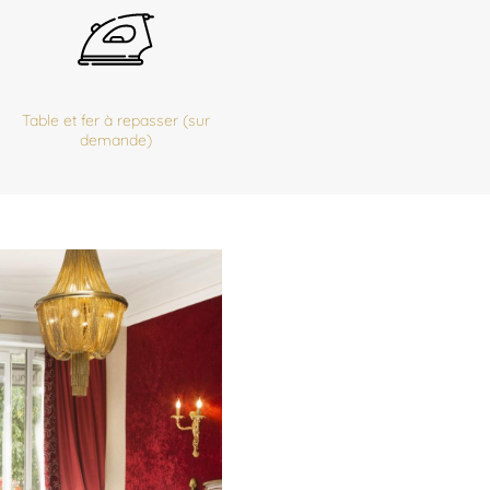
Table et fer à repasser (sur
demande)