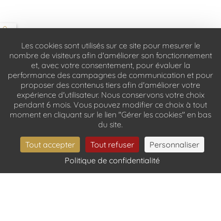
Les cookies sont utilisés sur ce site pour mesurer le
nombre de visiteurs afin d'améliorer son fonctionnement
et, avec votre consentement, pour évaluer la
performance des campagnes de communication et pour
proposer des contenus tiers afin d'améliorer votre
expérience d'utilisateur. Nous conservons votre choix
pendant 6 mois. Vous pouvez modifier ce choix à tout
moment en cliquant sur le lien "Gérer les cookies" en bas
du site.
Tout accepter
Tout refuser
Personnaliser
Politique de confidentialité
RÉSERVER
HÔTEL & SPA DE LATOUR MAUBOURG
150 rue de Grenelle
-
75007
Paris