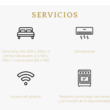
SERVICIOS
Cama king size (200 x 200) o 2
Climatización
camas individuales (2 x 100 x
200) + 1 cama extra (80 x 190)
Acceso wifi gratuito
Pequeña cocina (bajo demanda
y en función de la disponibilidad)