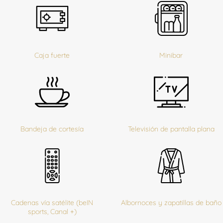
Caja fuerte
Minibar
Bandeja de cortesía
Televisión de pantalla plana
Cadenas vía satélite (beIN
Albornoces y zapatillas de baño
sports, Canal +)