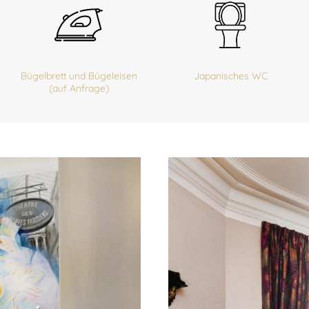
Bügelbrett und Bügeleisen
Japanisches WC
(auf Anfrage)