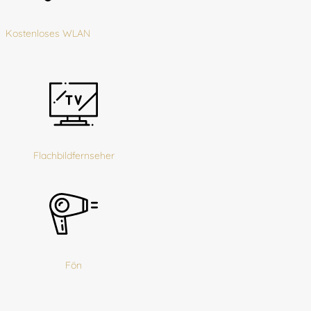
Kostenloses WLAN
Flachbildfernseher
Fön