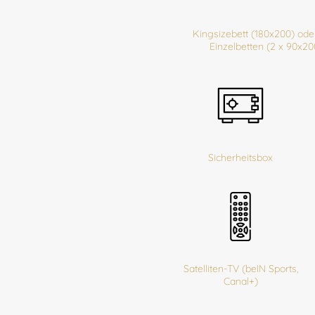
Kingsizebett (180x200) ode
Einzelbetten (2 x 90x20
Sicherheitsbox
Satelliten-TV (beIN Sports,
Canal+)