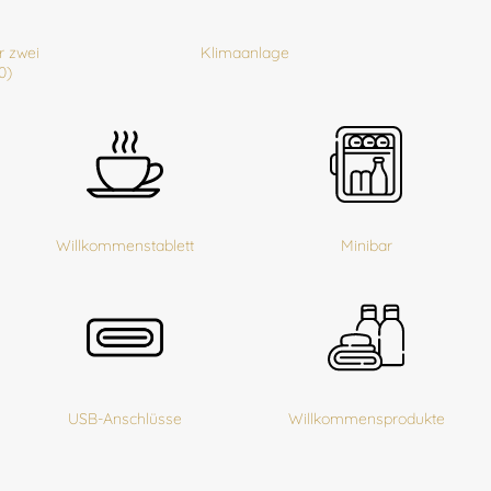
r zwei
Klimaanlage
0)
Willkommenstablett
Minibar
USB-Anschlüsse
Willkommensprodukte