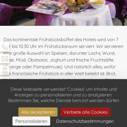
Das kontinentale Frühstücksbüffet des Hotels wird von 7
Uhr bis 10.30 Uhr im Frühstücksraum serviert. Wir servieren
eine große Auswahl an Speisen, darunter Lachs, Wurst,
Käse, Müsli, Obstsalat, Joghurt und frische Fruchtsäfte
(Orange oder Pampelmuse). Und natürlich alles, wofür
das französische Frühstück in aller Welt beliebt ist: Brot,
Cake, Croissants und Schokobrötchen frisch vom Bäcker
in unserem Viertel, Butter, Marmelade, Honig, Nutella,
Diese Webseite verwendet 'Cookies' um Inhalte und
dazu werden warme Getränke gereicht: Kaffee,
Anzeigen zu personalisieren und zu analysieren.
Bestimmen Sie, welche Dienste benutzt werden dürfen
Milchkaffee, Cappuccino, Latte Macchiato, Tee der Marke
Mariages Frères und Kakao.
Alle akzeptieren
Verbiete alle Cookies
Auf Anfrage und gegen Aufschlag bereiten wir Ihnen
Personalisieren
Datenschutzbestimmungen
BUCHEN
gerne ein Ei zu. Sie können das Frühstück auch in Ihrem